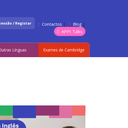
 Sessão / Registar
|
|
Contactos
Blog
APPI Talks
Outras Línguas
Exames de Cambridge