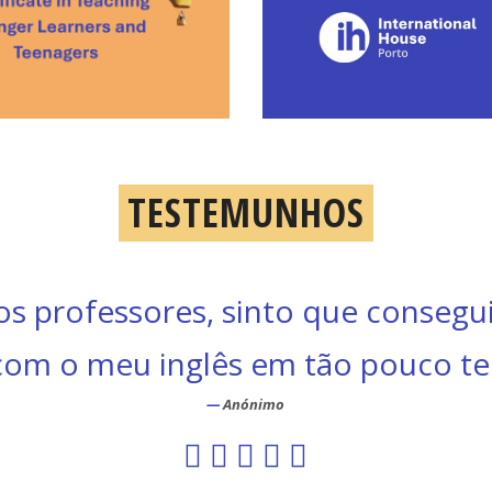
TESTEMUNHOS
minha professora adaptou muito 
a dada nas aulas e o propósito d
”
formação.
Anónimo