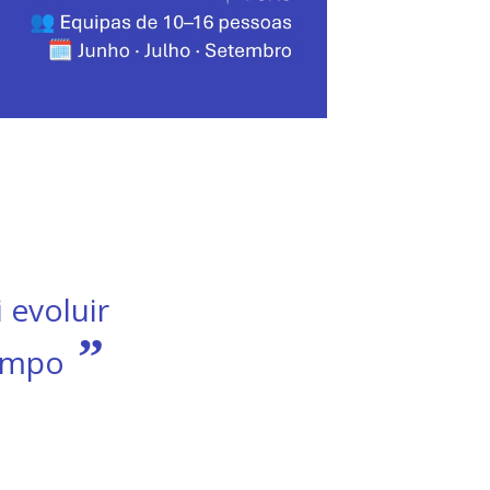
bem a
a minha