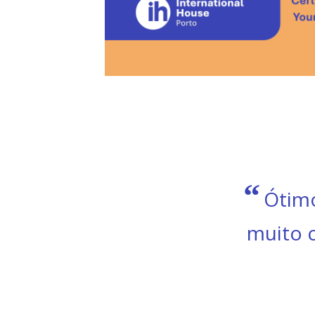
“
i evoluir
A 
”
matéri
 tempo