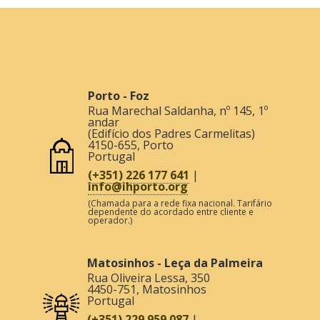
Porto - Foz
Rua Marechal Saldanha, nº 145, 1º
andar
(Edifício dos Padres Carmelitas)
4150-655
,
Porto
Portugal
(+351) 226 177 641
|
info@ihporto.org
(Chamada para a rede fixa nacional. Tarifário
dependente do acordado entre cliente e
operador.)
Matosinhos - Leça da Palmeira
Rua Oliveira Lessa, 350
4450-751
,
Matosinhos
Portugal
(+351) 229 959 087
|