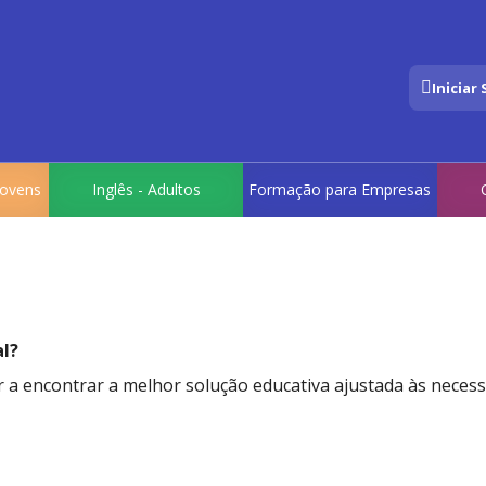
Iniciar
 Jovens
Inglês - Adultos
Formação para Empresas
al?
 a encontrar a melhor solução educativa ajustada às neces