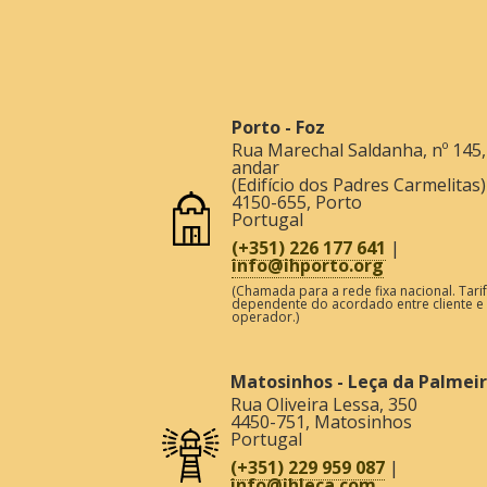
Porto - Foz
Rua Marechal Saldanha, nº 145,
andar
(Edifício dos Padres Carmelitas)
4150-655
,
Porto
Portugal
(+351) 226 177 641
|
info@ihporto.org
(Chamada para a rede fixa nacional. Tari
dependente do acordado entre cliente e
operador.)
Matosinhos - Leça da Palmei
Rua Oliveira Lessa, 350
4450-751
,
Matosinhos
Portugal
(+351) 229 959 087
|
info@ihleca.com