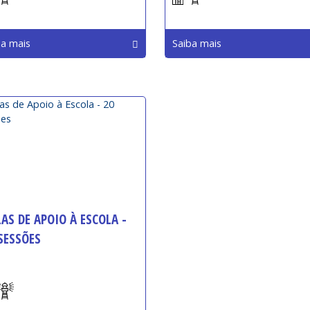
ba mais
Saiba mais
AS DE APOIO À ESCOLA -
SESSÕES
io: