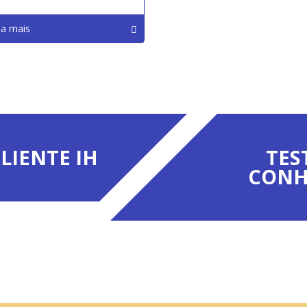
ba mais
LIENTE IH
TES
CONH