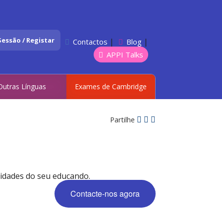
 Sessão / Registar
|
|
Contactos
Blog
APPI Talks
Outras Línguas
Exames de Cambridge
Partilhe
sidades do seu educando.
Contacte-nos agora