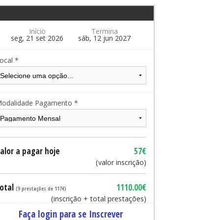
Início
Termina
seg, 21 set 2026
sáb, 12 jun 2027
ocal *
odalidade Pagamento *
alor a pagar hoje
57€
(valor inscrição)
otal
1110.00€
(9 prestações de 117€)
(inscrição + total prestações)
Faça login para se Inscrever