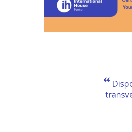
“
hecimento
Ti
trativa e