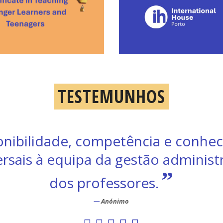
TESTEMUNHOS
ve uma ótima formação no Internat
”
House!
Aluna de CAE