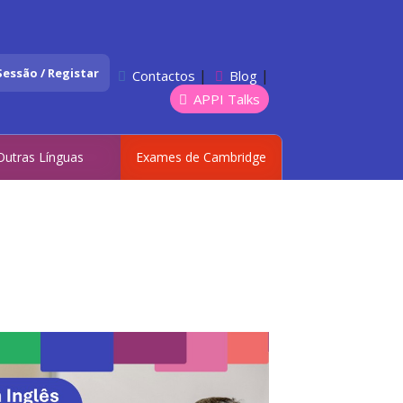
 Sessão / Registar
|
|
Contactos
Blog
APPI Talks
Outras Línguas
Exames de Cambridge