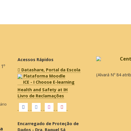
Acessos Rápidos
 1º
Datashare, Portal da Escola
(Alvará Nº 84 atr
Plataforma Moodle
ICE - I Choose E-learning
Health and Safety at IH
Livro de Reclamações
fário
Encarregado de Proteção de
ra
Dados - Dra. Raquel Sá
raquelsa.dpo@gmail.com