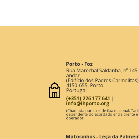
Porto - Foz
Rua Marechal Saldanha, nº 145,
andar
(Edifício dos Padres Carmelitas)
4150-655
,
Porto
Portugal
(+351) 226 177 641
|
info@ihporto.org
(Chamada para a rede fixa nacional. Tari
dependente do acordado entre cliente e
operador.)
Matosinhos - Leça da Palmei
Rua Oliveira Lessa, 350
4450-751
,
Matosinhos