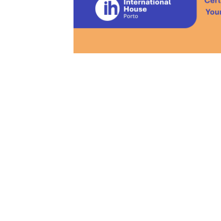
“
A form
as aul