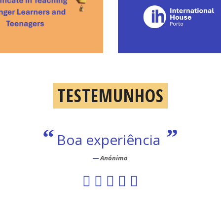
TESTEMUNHOS
adora é fantástica e espetacular a
as. Ótima professora. Adoro a for
”
explica e motiva.
Aluno de Critical Techworks