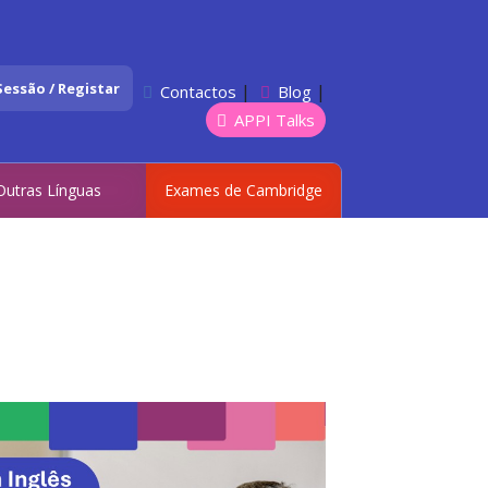
 Sessão / Registar
|
|
Contactos
Blog
APPI Talks
Outras Línguas
Exames de Cambridge